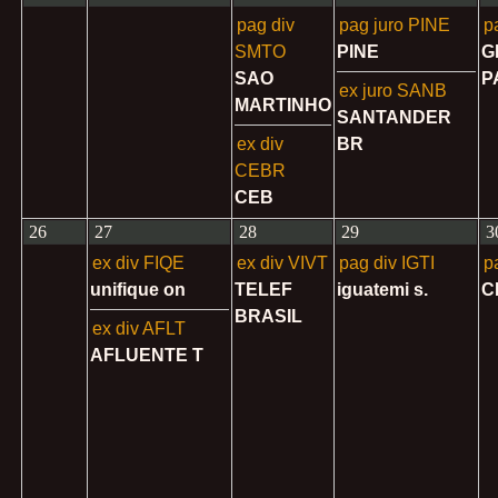
pag div
pag juro PINE
p
SMTO
PINE
G
SAO
P
ex juro SANB
MARTINHO
SANTANDER
ex div
BR
CEBR
CEB
26
27
28
29
3
ex div FIQE
ex div VIVT
pag div IGTI
p
unifique on
TELEF
iguatemi s.
C
BRASIL
ex div AFLT
AFLUENTE T