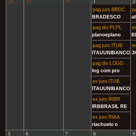
28
29
30
1
2
pag juro BBDC
p
BRADESCO
a
pag div PLPL
e
planoeplano
B
pag juro ITUB
e
ITAUUNIBANCO
J
pag div LOGG
log com pro
ex juro ITUB
ITAUUNIBANCO
ex juro IRBR
IRBBRASIL RE
ex juro RIAA
riachuelo o
5
6
7
8
9