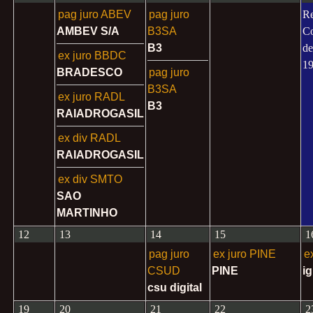
pag juro ABEV
pag juro
R
AMBEV S/A
B3SA
Co
B3
de
ex juro BBDC
1
BRADESCO
pag juro
B3SA
ex juro RADL
B3
RAIADROGASIL
ex div RADL
RAIADROGASIL
ex div SMTO
SAO
MARTINHO
12
13
14
15
1
pag juro
ex juro PINE
e
CSUD
PINE
ig
csu digital
19
20
21
22
2