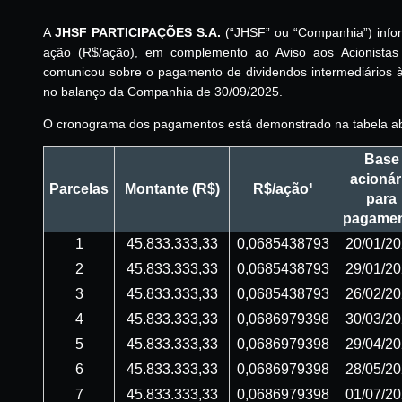
A
JHSF PARTICIPAÇÕES S.A.
(“
JHSF
” ou “
Companhia
”) inf
ação (R$/ação), em complemento ao Aviso aos Acionista
comunicou sobre o pagamento de dividendos intermediários à 
no balanço da Companhia de 30/09/2025.
O cronograma dos pagamentos está demonstrado na tabela ab
Base
acionár
Parcelas
Montante (R$)
R$/ação¹
para
pagame
1
45.833.333,33
0,0685438793
20/01/2
2
45.833.333,33
0,0685438793
29/01/2
3
45.833.333,33
0,0685438793
26/02/2
4
45.833.333,33
0,0686979398
30/03/2
5
45.833.333,33
0,0686979398
29/04/2
6
45.833.333,33
0,0686979398
28/05/2
7
45.833.333,33
0,0686979398
01/07/2