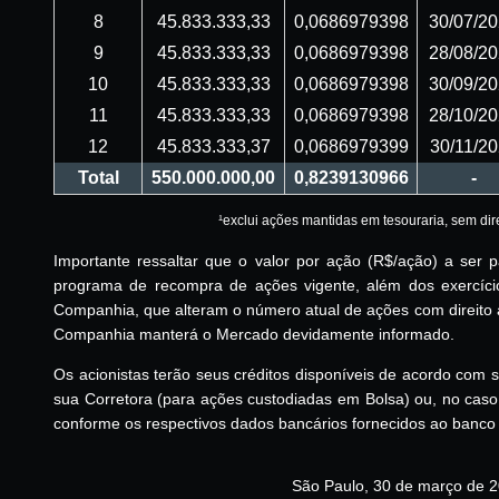
8
45.833.333,33
0,0686979398
30/07/2
9
45.833.333,33
0,0686979398
28/08/2
10
45.833.333,33
0,0686979398
30/09/2
11
45.833.333,33
0,0686979398
28/10/2
12
45.833.333,37
0,0686979399
30/11/2
Total
550.000.000,00
0,8239130966
-
¹exclui ações mantidas em tesouraria, sem dire
Importante ressaltar que o valor por ação (R$/ação) a ser 
programa de recompra de ações vigente, além dos exercíc
Companhia, que alteram o número atual de ações com direito
Companhia manterá o Mercado devidamente informado.
Os acionistas terão seus créditos disponíveis de acordo com
sua Corretora (para ações custodiadas em Bolsa) ou, no cas
conforme os respectivos dados bancários fornecidos ao banco
São Paulo, 30 de março de 2