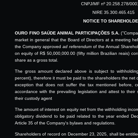
CNPJ/MF nº 20.258.278/000
NIRE 35.300.465.415
NOTICE TO SHAREHOLD
OURO FINO SAÚDE ANIMAL PARTICIPAÇÕES S.A.
("Company
market in general that the Board of Directors at a meeting h
the Company approved
ad referendum
of the Annual Sharehol
on equity of R$ 50,000,000.00 (fifty million Brazilian reais)
share as a gross total.
The gross amount declared above is subject to withholdin
percent), therefore it must be paid to the shareholders the net
exception that does not suffer the tax mentioned before, c
accordance with the prevailing legislation and attest to the
their custody agent
The amount of interest on equity net from the withholding inco
obligatory dividend to be paid related to the year ended D
Article 35 of the Company's bylaws and regulations.
Shareholders of record on December 23, 2025, shall be entitled 