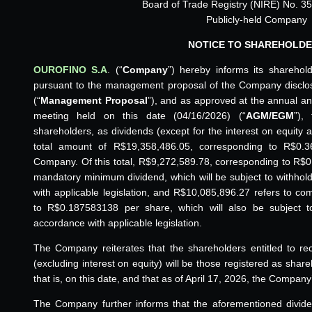
Board of Trade Registry (NIRE) No. 3
Publicly-held Company
NOTICE TO SHAREHOLD
OUROFINO S.A
. (“
Company
”) hereby informs its sharehol
pursuant to the management proposal of the Company disclo
(“
Management Proposal
”), and as approved at the annual an
meeting held on this date (04/16/2026) (“
AGM/EGM
”),
shareholders, as dividends (except for the interest on equit
total amount of R$19,358,486.05, corresponding to R$0.
Company. Of this total, R$9,272,589.78, corresponding to R$
mandatory minimum dividend, which will be subject to withhol
with applicable legislation, and R$10,085,896.27 refers to c
to R$0.187583138 per share, which will also be subject t
accordance with applicable legislation.
The Company reiterates that the shareholders entitled to r
(excluding interest on equity) will be those registered as sh
that is, on this date, and that as of April 17, 2026, the Company
The Company further informs that the aforementioned dividen