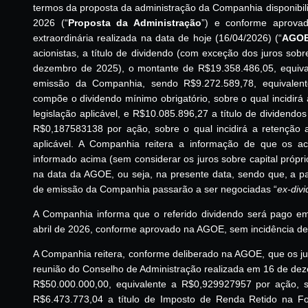
termos da proposta da administração da Companhia disponibi
2026 (“
Proposta da Administração
”) e conforme aprovad
extraordinária realizada na data de hoje (16/04/2026) (“
AGO
acionistas, a título de dividendo (com exceção dos juros sob
dezembro de 2025), o montante de R$19.358.486,05, equiv
emissão da Companhia, sendo R$9.272.589,78, equivalen
compõe o dividendo mínimo obrigatório, sobre o qual incidirá 
legislação aplicável, e R$10.085.896,27 a título de dividend
R$0,187583138 por ação, sobre o qual incidirá a retenção a
aplicável. A Companhia reitera a informação de que os ac
informado acima (sem considerar os juros sobre capital própri
na data da AGOE, ou seja, na presente data, sendo que, a par
de emissão da Companhia passarão a ser negociadas “
ex-div
A Companhia informa que o referido dividendo será pago e
abril de 2026, conforme aprovado na AGOE, sem incidência de 
A Companhia reitera, conforme deliberado na AGOE, que os jur
reunião do Conselho de Administração realizada em 16 de de
R$50.000.000,00, equivalente a R$0,929927957 por ação, s
R$6.473.773,04 a título de Imposto de Renda Retido na Fo