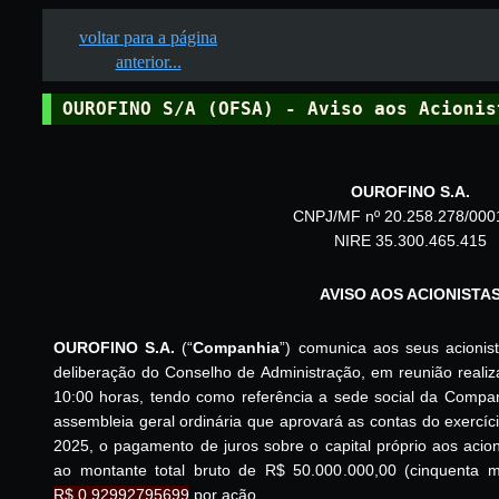
voltar para a página
anterior...
OUROFINO S/A (OFSA) - Aviso aos Acionis
OUROFINO S.A.
CNPJ/MF nº 20.258.278/000
NIRE 35.300.465.415
AVISO AOS ACIONISTA
OUROFINO S.A.
(“
Companhia
”) comunica aos seus acioni
deliberação do Conselho de Administração, em reunião real
10:00 horas, tendo como referência a sede social da Compan
assembleia geral ordinária que aprovará as contas do exercíc
2025, o pagamento de juros sobre o capital próprio aos aci
ao montante total bruto de R$ 50.000.000,00 (cinquenta m
R$ 0,92992795699
por ação.