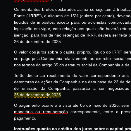
Os montantes brutos declarados acima se sujeitam à tributa
Fonte (“
IRRF
”), à alíquota de 15% (quinze por cento), devend
líquidos de impostos, exceto para os acionistas comprova
legislação em vigor, com relação aos quais não haverá rete
isenção, para fins de não retenção de IRRF, deverá ser feita 
26 de dezembro de 2025.
O valor dos juros sobre o capital próprio, líquido do IRRF, se
ser pago pela Companhia relativamente ao exercício social 
nos termos do artigo 35 do estatuto social da Companhia e da
Terão direito ao recebimento do valor correspondente aos j
detentores de ações da Companhia na data base de 23 de d
de emissão da Companhia passarão a ser negociada
26 de dezembro de 2025
.
O pagamento ocorrerá à vista até 05 de maio de 2026, sem q
monetária ou remuneração
correspondente, entre a pres
pagamento.
Instruções quanto ao crédito dos juros sobre o capital pr