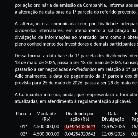
por ação ordinária de emissão da Companhia, informa aos se
a alteração da data-base da 1ª parcela do referido provento.
A alteração ora comunicada tem por finalidade adequ
dividendos intercalares, em atendimento à solicitação d
divulgação de informações ao mercado, bem como a observ
pleno conhecimento dos investidores e demais participantes
Dessa forma, a data-base da 1ª parcela dos dividendos inter
13 de maio de 2026, passa a ser 18 de maio de 2026. Cons
passarão a ser negociadas
ex-dividendos
em relação à 1ª par
Adicionalmente, a data de pagamento da 1ª parcela dos div
prevista para 25 de maio de 2026, passa a ser 28 de maio de
A Companhia informa, ainda, que reapresentará o formulár
atualizadas, em atendimento à regulamentação aplicável.
Parcela
Montante
Dividendo por
Data
B
(R$)
ação (R$)
Divulgação
Pa
01ª
4.500.000,00
0,04254320641
12/05/2026
18
02ª
4.500.000,00
0,04254320641
12/05/2026
01