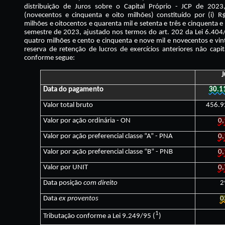
distribuição de Juros sobre o Capital Próprio - JCP de 20
(novecentos e cinquenta e oito milhões) constituído por (i) 
milhões e oitocentos e quarenta mil e setenta e três e cinquenta 
semestre de 2023, ajustado nos termos do art. 202 da Lei 6.404/
quatro milhões e cento e cinquenta e nove mil e novecentos e vint
reserva de retenção de lucros de exercícios anteriores não capi
conforme segue:
J
Data do pagamento
30.1
Valor total bruto
456.9
Valor por ação ordinária - ON
0
Valor por ação preferencial classe “A” - PNA
0
Valor por ação preferencial classe “B” - PNB
0
Valor por UNIT
0
Data posição
com direito
2
Data
ex proventos
0
1
Tributação conforme a Lei 9.249/95 (
)