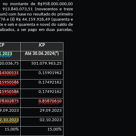
23, no montante de R$958.000.000,00
R$ 913.840.073,51 (novecentos e treze
e um) com base no resultado do primeiro
76 e (ii) R$ 44.159.926,49 (quarenta e
e e seis e quarenta e nove) do saldo de
talizados, a ser pago em duas parcelas,
CP
JCP
Até 30.06.2024(²)
1.2023
20.036,75
501.079.963,25
,14500531
0,15901962
,15950586
0,17492162
,15950586
0,17492162
,78302875
0,85870610
9.09.2023
29.09.2023
2.10.2023
02.10.2023
15,00%
15,00%