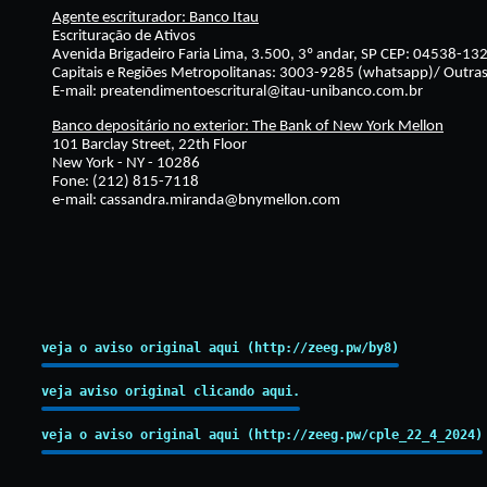
Agente escriturador: Banco Itau
Escrituração de Ativos
Avenida Brigadeiro Faria Lima, 3.500, 3º andar, SP CEP: 04538-13
Capitais e Regiões Metropolitanas: 3003-9285 (whatsapp)/ Outra
E-mail: preatendimentoescritural@itau-unibanco.com.br
Banco depositário no exterior: The Bank of New York Mellon
101 Barclay Street, 22th Floor
New York - NY - 10286
Fone: (212) 815-7118
e-mail: cassandra.miranda@bnymellon.com
veja o aviso original aqui (http://zeeg.pw/by8)
veja aviso original clicando aqui.
veja o aviso original aqui (http://zeeg.pw/cple_22_4_2024)