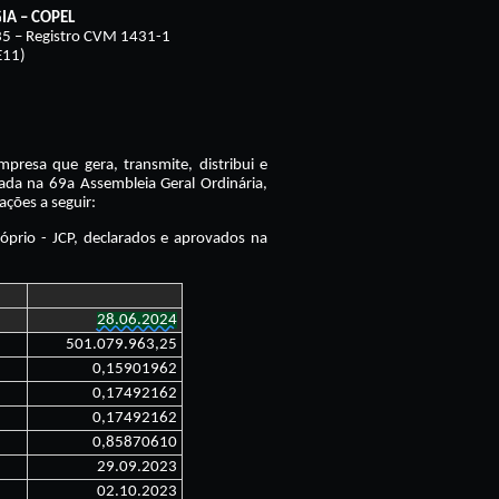
A – COPEL
 – Registro CVM 1431-1
E11)
empresa que gera, transmite, distribui e
vada na 69a Assembleia Geral Ordinária,
ações a seguir:
óprio - JCP, declarados e aprovados na
3
28.06.2024
501.079.963,25
0,15901962
0,17492162
0,17492162
0,85870610
29.09.2023
02.10.2023