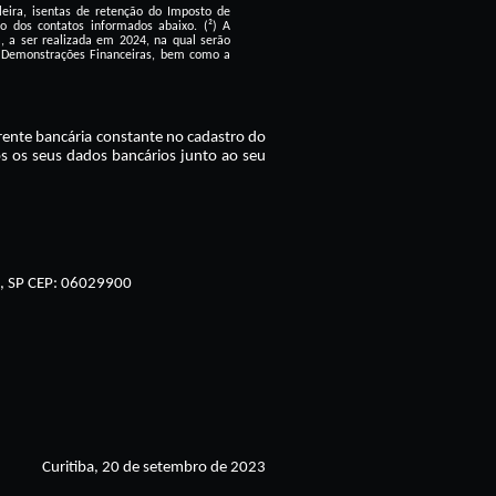
ileira, isentas de retenção do Imposto de
o dos contatos informados abaixo. (²) A
, a ser realizada em 2024, na qual serão
s Demonstrações Financeiras, bem como a
ente bancária constante no cadastro do
os os seus dados bancários junto ao seu
co, SP CEP: 06029900
Curitiba, 20 de setembro de 2023