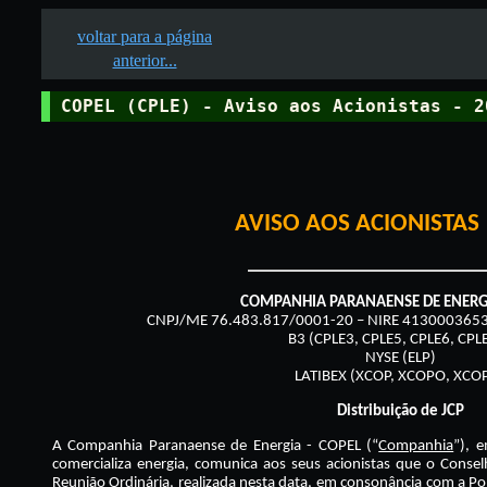
voltar para a página
anterior...
COPEL (CPLE) - Aviso aos Acionistas - 2
AVISO AOS ACIONISTAS 
COMPANHIA PARANAENSE DE ENERGI
CNPJ/ME 76.483.817/0001-20 – NIRE 41300036535
B3 (CPLE3, CPLE5, CPLE6, CPL
NYSE (ELP)
LATIBEX (XCOP, XCOPO, XCO
Distribuição de JCP
A Companhia Paranaense de Energia - COPEL (“
Companhia
”), 
comercializa energia, comunica aos seus acionistas que o Cons
Reunião Ordinária, realizada nesta data, em consonância com a Pol