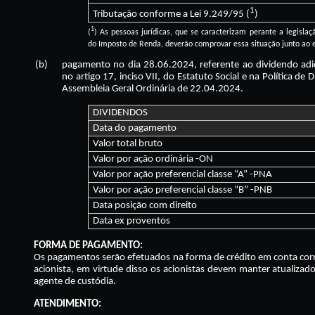
1
Tributação conforme a Lei 9.249/95 (
)
1
(
) As pessoas jurídicas, que se caracterizam perante a legislaçã
do Imposto de Renda, deverão comprovar essa situação junto ao e
(b)
pagamento no dia 28.06.2024, referente ao dividendo adi
no artigo 17, inciso VII, do Estatuto Social e na Política d
Assembleia Geral Ordinária de 22.04.2024.
DIVIDENDOS
Data do pagamento
Valor total bruto
Valor por ação ordinária -ON
Valor por ação preferencial classe “A” -PNA
Valor por ação preferencial classe “B” -PNB
Data posição com direito
Data ex proventos
FORMA DE PAGAMENTO:
Os pagamentos serão efetuados na forma de crédito em conta corr
acionista, em virtude disso os acionistas devem manter atualizad
agente de custódia.
ATENDIMENTO: