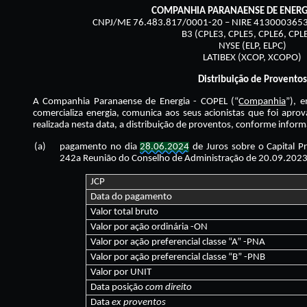
COMPANHIA PARANAENSE DE ENERGI
CNPJ/ME 76.483.817/0001-20 – NIRE 41300036535
B3 (CPLE3, CPLE5, CPLE6, CPL
NYSE (ELP, ELPC)
LATIBEX (XCOP, XCOPO)
Distribuição de Proventos
A Companhia Paranaense de Energia - COPEL (“
Companhia
”), 
comercializa energia, comunica aos seus acionistas que foi apro
realizada nesta data, a distribuição de proventos, conforme inform
(a)
pagamento no dia
28.06.2024
de Juros sobre o Capital Pr
242a Reunião do Conselho de Administração de 20.09.202
JCP
Data do pagamento
Valor total bruto
Valor por ação ordinária -ON
Valor por ação preferencial classe “A” -PNA
Valor por ação preferencial classe “B” -PNB
Valor por UNIT
Data posição
com direito
Data
ex proventos