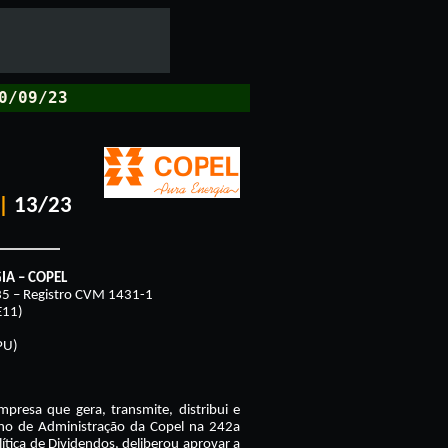
0/09/23
|
13/23
A – COPEL
 – Registro CVM 1431-1
E11)
PU)
empresa que gera, transmite, distribui e
elho de Administração da Copel na 242a
ítica de Dividendos, deliberou aprovar a