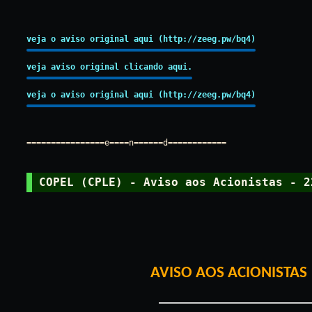
veja o aviso original aqui (http://zeeg.pw/bq4)
veja aviso original clicando aqui.
veja o aviso original aqui (http://zeeg.pw/bq4)
================e====n======d============
COPEL (CPLE) - Aviso aos Acionistas - 2
AVISO AOS ACIONISTAS 