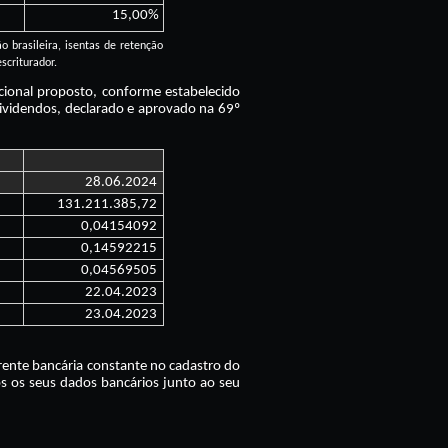
15,00%
o brasileira, isentas de retenção
scriturador.
cional proposto, conforme estabelecido
e Dividendos, declarado e aprovado na 69º
28.06.2024
131.211.385,72
0,04154092
0,14592215
0,04569505
22.04.2023
23.04.2023
ente bancária constante no cadastro do
os os seus dados bancários junto ao seu