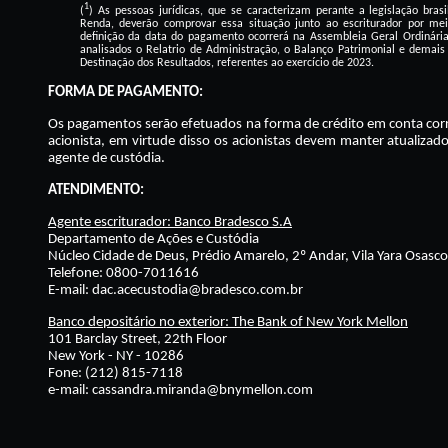
1
(
) As pessoas jurídicas, que se caracterizam perante a legislação bras
Renda, deverão comprovar essa situação junto ao escriturador por mei
definição da data do pagamento ocorrerá na Assembleia Geral Ordinária
analisados o Relatrio de Administração, o Balanço Patrimonial e demai
Destinação dos Resultados, referentes ao exercício de 2023.
FORMA DE PAGAMENTO:
Os pagamentos serão efetuados na forma de crédito em conta corr
acionista, em virtude disso os acionistas devem manter atualizad
agente de custódia.
ATENDIMENTO:
Agente escriturador: Banco Bradesco S.A
Departamento de Ações e Custódia
Núcleo Cidade de Deus, Prédio Amarelo, 2º Andar, Vila Yara Osas
Telefone: 0800-7011616
E-mail: dac.acecustodia@bradesco.com.br
Banco depositário no exterior: The Bank of New York Mellon
101 Barclay Street, 22th Floor
New York - NY - 10286
Fone: (212) 815-7118
e-mail: cassandra.miranda@bnymellon.com