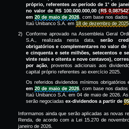
próprio, referentes ao período de 1° de jan
no valor de R$ 100.000.000,00 (
R$ 0,087542
em
20 de maio de 2026
, com base nos dados 
Itaú Unibanco S.A. em
18 de dezembro de 2025
2)
Conforme aprovado na Assembleia Geral Ordi
S.A., realizada nesta data,
serão cred
obrigatórios e complementares no valor de 
e cinquenta e sete milhões, setecentos e se
vinte reais e oitenta e nove centavos), corr
por ação
, proventos adicionais aos dividend
capital próprio referentes ao exercício 2025.
Os referidos dividendos mínimos obrigatório
em
20 de maio de 2026
, com base nos dados 
Itaú Unibanco S.A. em 04 de maio de 2026. As
serão negociadas
ex-dividendos a partir de
05
Informamos ainda que serão aplicadas as novas re
Renda, de acordo com a Lei 15.270 de novembro 
janeiro de 2026.