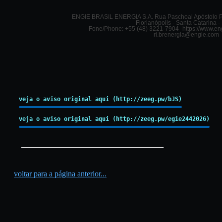
ENGIE BRASIL ENERGIA S.A. Rua Paschoal Apóstolo P
Florianópolis - Santa Catarina - 
Fone/Phone: +55 (48) 3221-7904 -https://www.eng
ri.brenergia@engie.com
veja o aviso original aqui (http://zeeg.pw/bJS)
veja o aviso original aqui (http://zeeg.pw/egie2442026)
_________________________________________
voltar para a página anterior...