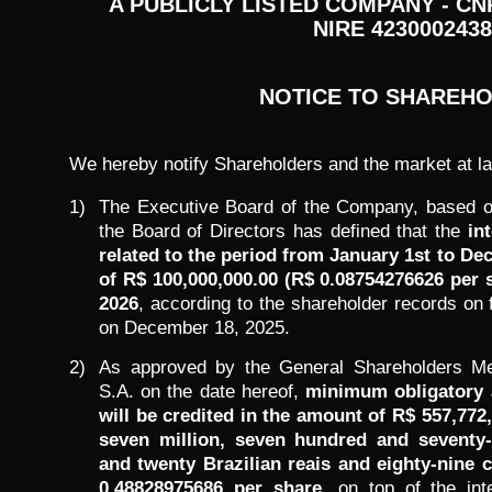
A PUBLICLY LISTED COMPANY - CNPJ
NIRE 4230002438
NOTICE TO SHAREH
We hereby notify Shareholders and the market at la
1)
The Executive Board of the Company, based on
the Board of Directors has defined that the
in
related to the period from January 1st to De
of R$ 100,000,000.00 (R$ 0.08754276626 per s
2026
, according to the shareholder records on 
on December 18, 2025.
2)
As approved by the General Shareholders Me
S.A. on the date hereof,
minimum obligatory 
will be credited in the amount of R$ 557,772,
seven million, seven hundred and seventy
and twenty Brazilian reais and eighty-nine 
0.48828975686 per share
, on top of the int