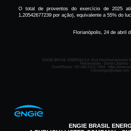
O total de proventos do exercício de 2025 at
1,20542677239 por ação), equivalente a 55% do lucr
Florianópolis, 24 de abril 
ENGIE BRASIL ENERGIA S.A. Rua Paschoal Apóstolo P
Florianópolis - Santa Catarina - 
Fone/Phone: +55 (48) 3221-7904 - https://www.en
ri.brenergia@engie.com
ENGIE BRASIL ENERG