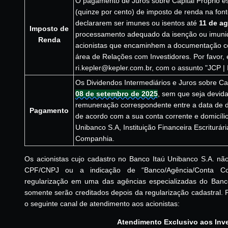
O pagamento de Juros sobre Capital Próprio es
(quinze por cento) de imposto de renda na font
declararem ser imunes ou isentos até
11 de a
Imposto de
processamento adequado da isenção ou imunida
Renda
acionistas que encaminhem a documentação c
área de Relações com Investidores. Por favor,
ri.kepler@kepler.com.br, com o assunto "JCP | I
Os Dividendos Intermediários e Juros sobre Cap
08 de setembro de 2025
, sem que seja devid
remuneração correspondente entre a data de d
Pagamento
de acordo com a sua conta corrente e domicíli
Unibanco S.A, Instituição Financeira Escriturá
Companhia.
Os acionistas cujo cadastro no Banco Itaú Unibanco S.A. nã
CPF/CNPJ ou a indicação de “Banco/Agência/Conta Cor
regularização em uma das agências especializadas do Banc
somente serão creditados depois da regularização cadastral. P
o seguinte canal de atendimento aos acionistas:
Atendimento Exclusivo aos Inv