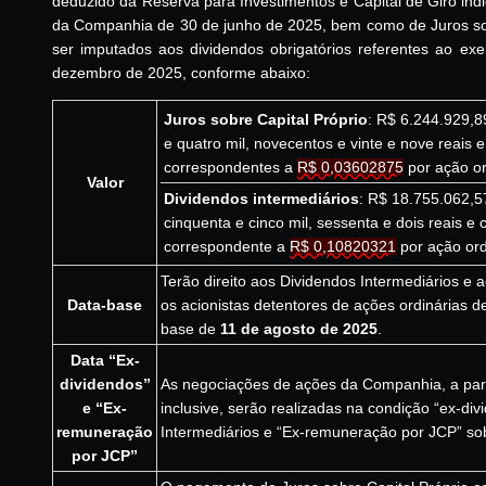
deduzido da Reserva para Investimentos e Capital de Giro in
da Companhia de 30 de junho de 2025, bem como de Juros sob
ser imputados aos dividendos obrigatórios referentes ao exe
dezembro de 2025, conforme abaixo:
Juros sobre Capital Próprio
: R$ 6.244.929,8
e quatro mil, novecentos e vinte e nove reais e
correspondentes a
R$ 0,03602875
por ação or
Valor
Dividendos intermediários
: R$ 18.755.062,5
cinquenta e cinco mil, sessenta e dois reais e
correspondente a
R$ 0,10820321
por ação ord
Terão direito aos Dividendos Intermediários e a
Data-base
os acionistas detentores de ações ordinárias
base de
11 de agosto de 2025
.
Data “Ex-
dividendos”
As negociações de ações da Companhia, a part
e “Ex-
inclusive, serão realizadas na condição “ex-di
remuneração
Intermediários e “Ex-remuneração por JCP” sob
por JCP”