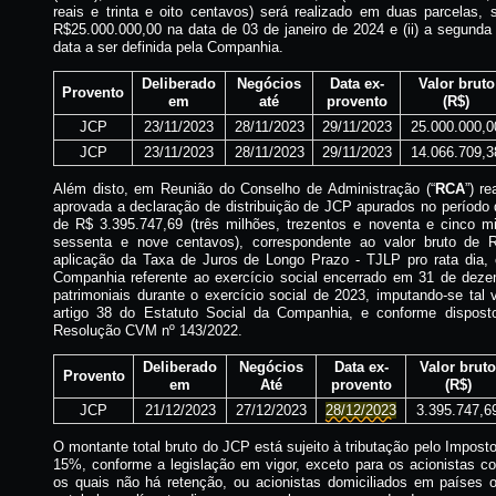
reais e trinta e oito centavos) será realizado em duas parcelas, s
R$25.000.000,00 na data de 03 de janeiro de 2024 e (ii) a segunda
data a ser definida pela Companhia.
Deliberado
Negócios
Data ex-
Valor bruto
Provento
em
até
provento
(R$)
JCP
23/11/2023
28/11/2023
29/11/2023
25.000.000,0
JCP
23/11/2023
28/11/2023
29/11/2023
14.066.709,3
Além disto, em Reunião do Conselho de Administração (“
RCA
”) r
aprovada a declaração de distribuição de JCP apurados no período
de R$ 3.395.747,69 (três milhões, trezentos e noventa e cinco mi
sessenta e nove centavos), correspondente ao valor bruto de
aplicação da Taxa de Juros de Longo Prazo - TJLP pro rata dia, 
Companhia referente ao exercício social encerrado em 31 de deze
patrimoniais durante o exercício social de 2023, imputando-se tal v
artigo 38 do Estatuto Social da Companhia, e conforme disposto
Resolução CVM nº 143/2022.
Deliberado
Negócios
Data ex-
Valor bruto
Provento
em
Até
provento
(R$)
JCP
21/12/2023
27/12/2023
28/12/2023
3.395.747,6
O montante total bruto do JCP está sujeito à tributação pelo Impost
15%, conforme a legislação em vigor, exceto para os acionistas 
os quais não há retenção, ou acionistas domiciliados em países ou