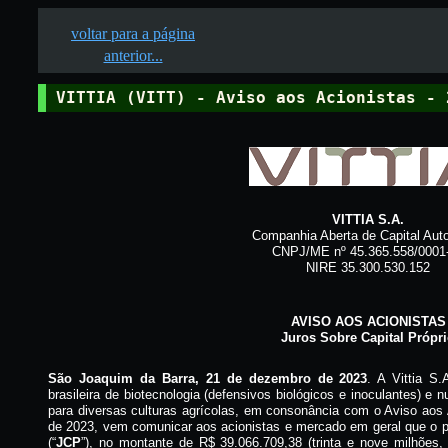
voltar para a página
anterior...
VITTIA (VITT) - Aviso aos Acionistas - 
VITTIA S.A.
Companhia Aberta de Capital Auto
CNPJ/ME nº 45.365.558/0001
NIRE 35.300.530.152
AVISO AOS ACIONISTAS
Juros Sobre Capital Própr
São Joaquim da Barra, 21 de dezembro de 2023
. A Vittia S.
brasileira de biotecnologia (defensivos biológicos e inoculantes) e 
para diversas culturas agrícolas, em consonância com o Aviso aos
de 2023, vem comunicar aos acionistas e mercado em geral que o p
(“
JCP
”), no montante de R$ 39.066.709,38 (trinta e nove milhões,