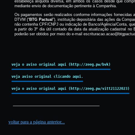
estabeleça alíquota diversa, em ambos os casos desde que compro
mediante envio de documentação pertinente à Companhia.
Os pagamentos serão realizados conforme informações fornecidas 
DTVM (“
BTG Pactual
”), instituição depositária das ações da Compa
não contenha CPF/CNPJ ou indicação de Banco/Agência/Conta, que 
a partir do 3º dia útil contado da data da atualização cadastral n
poderão ser obtidos por meio do e-mail escrituracao.acao@btgpactu
veja o aviso original aqui (http://zeeg.pw/bvk)
veja aviso original clicando aqui.
veja o aviso original aqui (http://zeeg.pw/vitt21122023)
_________________________________________
voltar para a página anterior...