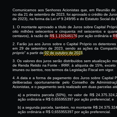
Comunicamos aos Senhores Acionistas que, em Reunião do C
no dia 21 de setembro de 2023, foi aprovado o crédito de Juros
de 2023), na forma da Lei nº 9.249/95 e do Estatuto Social d
1. O montante aprovado a título de Juros sobre Capital Própr
oito milhões setecentos e cinquenta mil seiscentos e quare
centavos), à razão de
R$ 1,192646176
por ação ordinária e
R$
2. Farão jus aos Juros sobre o Capital Próprio os detentor
em 29 de setembro de 2023, sendo as ações da Companhi
próprio
" a partir de
 02 de outubro de 2023
.
3. Os valores dos juros serão distribuídos sem atualização mo
de Renda Retido na Fonte - IRRF, à alíquota de 15%, exceto
imunes ou isentos, nos termos da Legislação Fiscal em vigor.
4. A data e a forma de pagamento dos Juros sobre Capital P
deliberadas oportunamente pelo Conselho de Administra
Acionistas, e o pagamento será realizado em duas parcelas a
a) a primeira parcela (50%), no valor de R$ 24.375.32
ação ordinária e R$ 0,655955397 por ação preferencial; e
b) a segunda parcela, também, no montante R$ 24.375.32
ação ordinária e R$ 0,655955397 por ação preferencial.