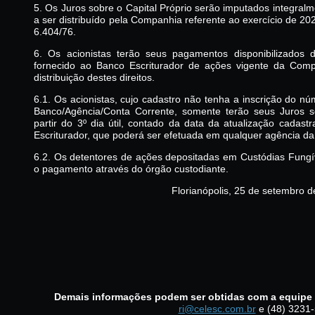
5. Os Juros sobre o Capital Próprio serão imputados integralm
a ser distribuído pela Companhia referente ao exercício de 2023
6.404/76.
6. Os acionistas terão seus pagamentos disponibilizados 
fornecido ao Banco Escriturador de ações vigente da Compa
distribuição destes direitos.
6.1. Os acionistas, cujo cadastro não tenha a inscrição do 
Banco/Agência/Conta Corrente, somente terão seus Juros so
partir do 3º dia útil, contado da data da atualização cadast
Escriturador, que poderá ser efetuada em qualquer agência da
6.2. Os detentores de ações depositadas em Custódias Fungí
o pagamento através do órgão custodiante.
Florianópolis, 25 de setembro d
Demais informações podem ser obtidas com a equipe 
ri@celesc.com.br
e (48) 3231-