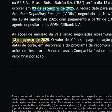
na B3 S.A. - Brasil, Bolsa, Balcão S.A. (“
B3
”) será o dia
12 d
ocorrer em
03 de setembro de 2025
. A record date para 
American Depositary Receipts
("
ADRs
") negociados na New 
dia
13 de agosto de 2025
, com pagamento a partir de 1
agente depositário dos
ADRs
, Citibank N.A.
As ações de emissão da Vale serão negociadas ex-remune
13 de agosto de 2025
. O valor de JCP a ser pago por ação
datas de corte, em decorrência do programa de recompra 
ações em tesouraria. Sendo o caso, a Companhia fará um nov
valor final por ação.
Esse comunicado pode incluir declarações que apresentem expectativas da Vale
declarações quando baseadas em expectativas futuras, envolvem vários riscos 
declarações venham a ser corretas. Tais riscos e incertezas incluem fatores r
principalmente Brasil e Canadá, (b) economia global, (c) mercado de capitais, (d
à produção industrial global, que é cíclica por natureza, e (e) elevado grau de 
Para obter informações adicionais sobre fatores que possam originar resultados