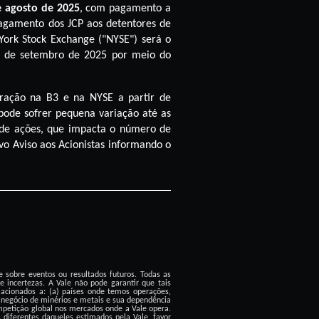
e agosto de 2025
, com pagamento a
pagamento dos JCP aos detentores de
York Stock Exchange ("NYSE") será o
0 de setembro de 2025 por meio do
ração na B3 e na NYSE a partir de
 pode sofrer pequena variação até as
de ações, que impacta o número de
o Aviso aos Acionistas informando o
 sobre eventos ou resultados futuros. Todas as
e incertezas. A Vale não pode garantir que tais
elacionados a: (a) países onde temos operações,
) negócio de minérios e metais e sua dependência
competição global nos mercados onde a Vale opera.
 diferentes daqueles estimados pela Vale, favor