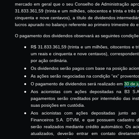
mercado em geral que o seu Conselho de Administração apr
31.833.361,59 (trinta e um milhões, oitocentos e trinta e três 
cinquenta e nove centavos), a título de dividendos intermedi
lucros apurado no balanço referente ao primeiro trimestre do e
O pagamento dos dividendos observará as seguintes condiçõe
●
R$ 31.833.361,59 (trinta e um milhões, oitocentos e tri
um reais e cinquenta e nove centavos), correspondente
por ação ordinária.
●
Os dividendos serão pagos com base na posição acion
●
As ações serão negociadas na condição “ex” proventos
●
O pagamento de dividendos será realizado em
30 de 
●
Aos acionistas com ações depositadas na B3 S.A.
pagamentos serão creditados por intermédio das ins
suas posições em custódia.
●
Aos acionistas com ações depositadas junto ao 
Financeiros S.A. DTVM, e que possuem cadastro d
serão realizados mediante crédito automático. Os a
atualizados, deverão entrar em contato diretamen