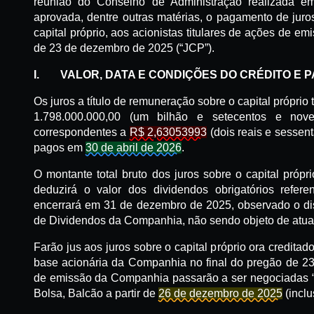
reunião do Conselho de Administração realizada e
aprovada, dentre outras matérias, o pagamento de juro
capital próprio, aos acionistas titulares de ações de 
de 23 de dezembro de 2025 (“JCP”).
I.
VALOR
, DATA E CONDIÇÕES DO CRÉDITO E
Os juros a título de remuneração sobre o capital próprio
1.798.000.000,00 (um bilhão e setecentos e nove
correspondentes a
R$ 2,63053993
(dois reais e sessent
pagos em
30 de abril de 2026
.
O montante total bruto dos juros sobre o capital própr
deduzirá o valor dos dividendos obrigatórios refere
encerrará em 31 de dezembro de 2025, observado o disp
de Dividendos da Companhia, não sendo objeto de atua
Farão jus aos juros sobre o capital próprio ora credita
base acionária da Companhia no final do pregão de 2
de emissão da Companhia passarão a ser negociadas 
Bolsa, Balcão a partir de
26 de dezembro de 2025
(inclu