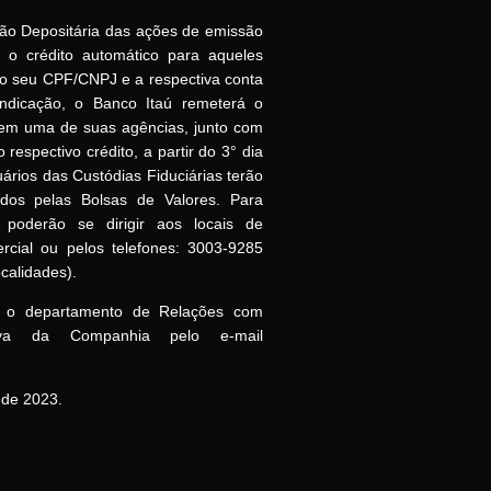
ição Depositária das ações de emissão
e o crédito automático para aqueles
do seu CPF/CNPJ e a respectiva conta
indicação, o Banco Itaú remeterá o
 em uma de suas agências, junto com
espectivo crédito, a partir do 3° dia
uários das Custódias Fiduciárias terão
dos pelas Bolsas de Valores. Para
 poderão se dirigir aos locais de
cial ou pelos telefones: 3003-9285
calidades).
ar o departamento de Relações com
iva da Companhia pelo e-mail
 de 2023.