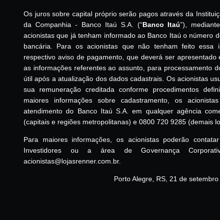
Os juros sobre capital próprio serão pagos através da Institu
da Companhia - Banco Itaú S.A. (“
Banco Itaú
”), mediant
acionistas que já tenham informado ao Banco Itaú o número 
bancária. Para os acionistas que não tenham feito essa 
respectivo aviso de pagamento, que deverá ser apresentado
as informações referentes ao assunto, para processamento do r
útil após a atualização dos dados cadastrais. Os acionistas us
sua remuneração creditada conforme procedimentos defini
maiores informações sobre cadastramento, os acionistas
atendimento do Banco Itaú S.A. em qualquer agência comer
(capitais e regiões metropolitanas) e 0800 720 9285 (demais lo
Para maiores informações, os acionistas poderão contat
Investidores ou a área de Governança Corporat
acionistas@lojasrenner.com.br.
Porto Alegre, RS, 21 de setembro