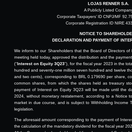
LOJAS RENNER S.A.
A Publicly Listed Compan
Corporate Taxpayers’ ID CNPJ/MF 92.7
Corporate Registration ID NIRE 4
NOTICE TO SHAREHOLD
DECLARATION AND PAYMENT OF INTE
We inform to our Shareholders that the Board of Directors of 
meeting held today, approved the distribution and the payment
(“
Interest on Equity 3Q23
”), for the fiscal year 2023 in the 
hundred and seventy-one million seven hundred and twelve tho
and two cents), corresponding to BRL 0.179690 per share, c
common shares, from which the shares held as treasury st
payment of Interest on Equity 3Q23 will be made until the d
2024, without monetary restatement, according to a Notice to
market in due course, and is subject to Withholding Income T
legislation.
The aforesaid amount corresponding to the payment of Interes
the calculation of the mandatory dividend for the fiscal year 2