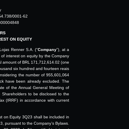
y
54.738/0001-62
3300004848
ERS
REST ON EQUITY
Lojas Renner S.A. (“
Company
”), at a
 of interest on equity by the Company
total amount of BRL 171,712,614.02 (one
usand six hundred and fourteen reais
onsidering the number of 955,601,064
ock have been already excluded. The
ate of the Annual General Meeting of
 Shareholders to be disclosed to the
ax (IRRF) in accordance with current
t on Equity 3Q23 shall be included in
023, pursuant to the Company’s Bylaws.