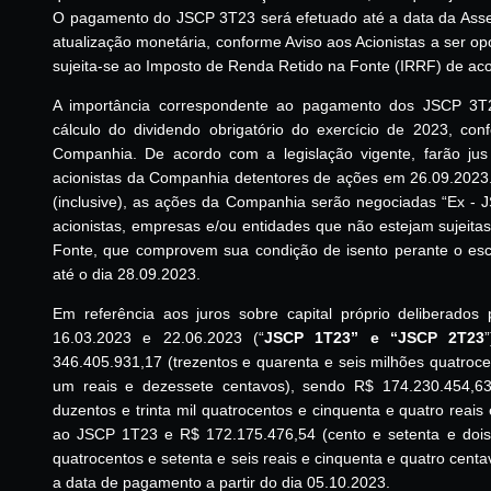
O pagamento do JSCP 3T23 será efetuado até a data da Asse
atualização monetária, conforme Aviso aos Acionistas a ser o
sujeita-se ao Imposto de Renda Retido na Fonte (IRRF) de aco
A importância correspondente ao pagamento dos JSCP 3T2
cálculo do dividendo obrigatório do exercício de 2023, con
Companhia. De acordo com a legislação vigente, farão jus
acionistas da Companhia detentores de ações em 26.09.2023.
(inclusive), as ações da Companhia serão negociadas “Ex - 
acionistas, empresas e/ou entidades que não estejam sujeit
Fonte, que comprovem sua condição de isento perante o esc
até o dia 28.09.2023.
Em referência aos juros sobre capital próprio deliberado
16.03.2023 e 22.06.2023 (“
JSCP 1T23” e “JSCP 2T23
346.405.931,17 (trezentos e quarenta e seis milhões quatrocen
um reais e dezessete centavos), sendo R$ 174.230.454,63
duzentos e trinta mil quatrocentos e cinquenta e quatro reais
ao JSCP 1T23 e R$ 172.175.476,54 (cento e setenta e dois 
quatrocentos e setenta e seis reais e cinquenta e quatro cent
a data de pagamento a partir do dia 05.10.2023.