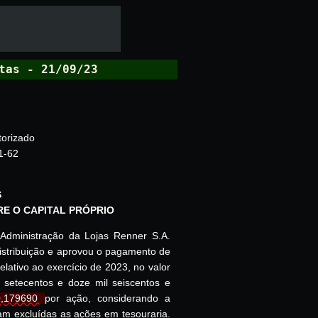
tas - 21/09/23
torizado
1-62
S
E O CAPITAL PRÓPRIO
dministração da Lojas Renner S.A.
distribuição e aprovou o pagamento de
 relativo ao exercício de 2023, no valor
 setecentos e doze mil seiscentos e
,179690 
por ação, considerando a
am excluídas as ações em tesouraria.