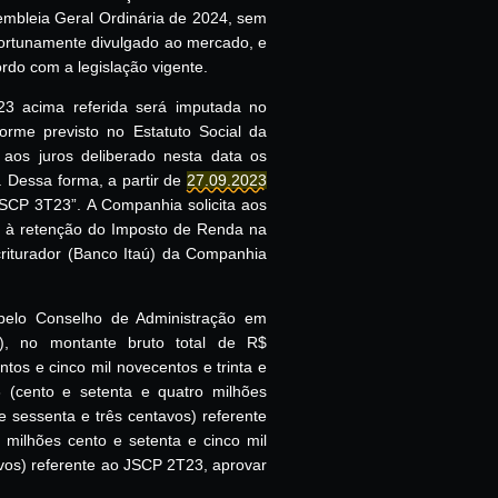
mbleia Geral Ordinária de 2024, sem
portunamente divulgado ao mercado, e
rdo com a legislação vigente.
3 acima referida será imputada no
forme previsto no Estatuto Social da
 aos juros deliberado nesta data os
 Dessa forma, a partir de
27.09.2023
JSCP 3T23”. A Companhia solicita aos
as à retenção do Imposto de Renda na
riturador (Banco Itaú) da Companhia
s pelo Conselho de Administração em
”), no montante bruto total de R$
tos e cinco mil novecentos e trinta e
 (cento e setenta e quatro milhões
 e sessenta e três centavos) referente
milhões cento e setenta e cinco mil
avos) referente ao JSCP 2T23, aprovar