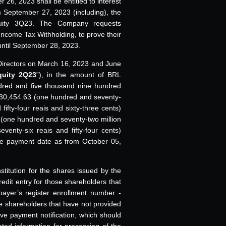
26, 2023 shall be entitled to interest
om September 27, 2023 (including), the
quity 3Q23. The Company requests
ncome Tax Withholding, to prove their
until September 28, 2023.
f Directors on March 16, 2023 and June
quity 2Q23
”), in the amount of BRL
ndred and five thousand nine hundred
230,454.63 (one hundred and seventy-
ifty-four reais and sixty-three cents)
 (one hundred and seventy-two million
enty-six reais and fifty-four cents)
the payment date as from October 05,
stitution for the shares issued by the
redit entry for those shareholders that
payer’s register enrollment number -
 shareholders that have not provided
tive payment notification, which should
ted information for processing of the