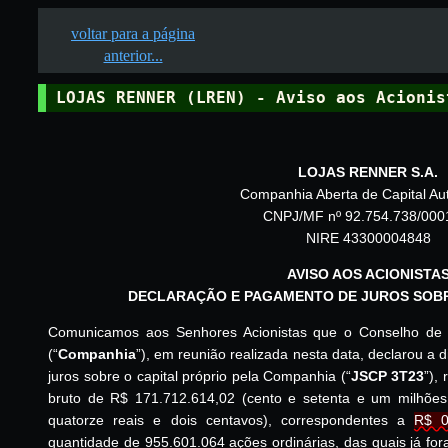
voltar para a página
anterior...
LOJAS RENNER (LREN) - Aviso aos Acionis
LOJAS RENNER S.A.
Companhia Aberta de Capital Au
CNPJ/MF nº 92.754.738/000
NIRE 43300004848
AVISO AOS ACIONISTA
DECLARAÇÃO E PAGAMENTO DE JUROS SOBR
Comunicamos aos Senhores Acionistas que o Conselho de A
(“
Companhia
”), em reunião realizada nesta data, declarou a 
juros sobre o capital próprio pela Companhia (“
JSCP 3T23
”),
bruto de R$ 171.712.614,02 (cento e setenta e um milhões
quatorze reais e dois centavos), correspondentes a
R$ 0
quantidade de 955.601.064 ações ordinárias, das quais já for