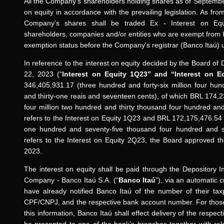
All the Company’s shareholders holding shares as of September 
on equity in accordance with the prevailing legislation. As fr
Company’s shares shall be traded Ex - Interest on E
shareholders, companies and/or entities who are exempt from I
exemption status before the Company's registrar (Banco Itaú) 
In reference to the interest on equity decided by the Board o
22, 2023 (“
Interest on Equity 1Q23” and “Interest on E
346,405,931.17 (three hundred and forty-six million four hu
and thirty-one reais and seventeen cents), of which BRL 174,
four million two hundred and thirty thousand four hundred and f
refers to the Interest on Equity 1Q23 and BRL 172,175,476.54
one hundred and seventy-five thousand four hundred and sev
refers to the Interest on Equity 2Q23, the Board approved 
2023.
The interest on equity shall be paid through the Depository In
Company - Banco Itaú S.A. (“
Banco Itaú
”), via an automatic c
have already notified Banco Itaú of the number of their tax
CPF/CNPJ, and the respective bank account number. For those
this information, Banco Itaú shall effect delivery of the respec
be presented to one of the bank’s branches together with rela